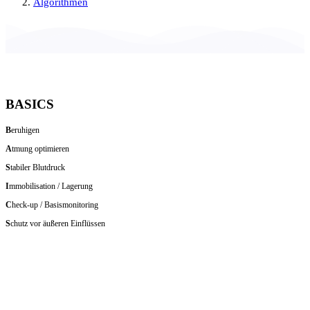
Algorithmen
BASICS
B
eruhigen
A
tmung optimieren
S
tabiler Blutdruck
I
mmobilisation / Lagerung
C
heck-up / Basismonitoring
S
chutz vor äußeren Einflüssen