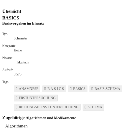
Übersicht
BASICS
Basisvorgehen im Einsatz
Typ
Schemata
Kategorie
Keine
Notarzt
fakultativ
Aufrufe
8.575
Tags
ANAMNESE
B.A.S.I.C.S
BASICS
BASIS-SCHEMA
ERSTUNTERSUCHUNG
RETTUNGSDIENST UNTERSUCHUNG
SCHEMA
Zugehörige
Algorithmen und Medikamente
Algorithmen