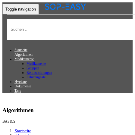
Toggle navigation
Startseite
Algorithmen
Medikamente
Medikamente
Gruppen
Kennzeichnungen
Fahrzeugliste
Hygiene
Dokumente
Tags
Algorithmen
BASICS
Startseite