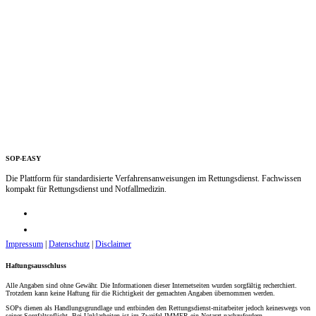
SOP-EASY
Die Plattform für standardisierte Verfahrensanweisungen im Rettungsdienst. Fachwissen
kompakt für Rettungsdienst und Notfallmedizin.
Impressum
|
Datenschutz
|
Disclaimer
Haftungsausschluss
Alle Angaben sind ohne Gewähr. Die Informationen dieser Internetseiten wurden sorgfältig recherchiert.
Trotzdem kann keine Haftung für die Richtigkeit der gemachten Angaben übernommen werden.
SOPs dienen als Handlungsgrundlage und entbinden den Rettungsdienst-mitarbeiter jedoch keineswegs von
seiner Sorgfaltspflicht. Bei Unklarheiten ist im Zweifel IMMER ein Notarzt nachzufordern.