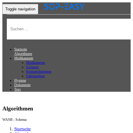
Toggle navigation
Startseite
Algorithmen
Medikamente
Medikamente
Gruppen
Kennzeichnungen
Fahrzeugliste
Hygiene
Dokumente
Tags
Algorithmen
WASB - Schema
Startseite