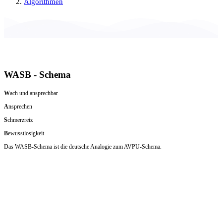
Algorithmen
WASB - Schema
W
ach und ansprechbar
A
nsprechen
S
chmerzreiz
B
ewusstlosigkeit
Das WASB-Schema ist die deutsche Analogie zum AVPU-Schema.