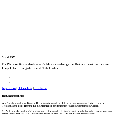
SOP-EASY
Die Plattform für standardisierte Verfahrensanweisungen im Rettungsdienst. Fachwissen
kompakt für Rettungsdienst und Notfallmedizin.
Impressum
|
Datenschutz
|
Disclaimer
Haftungsausschluss
Alle Angaben sind ohne Gewähr. Die Informationen dieser Internetseiten wurden sorgfältig recherchiert.
Trotzdem kann keine Haftung für die Richtigkeit der gemachten Angaben übernommen werden.
SOPs dienen als Handlungsgrundlage und entbinden den Rettungsdienst-mitarbeiter jedoch keineswegs von
seiner Sorgfaltspflicht. Bei Unklarheiten ist im Zweifel IMMER ein Notarzt nachzufordern.