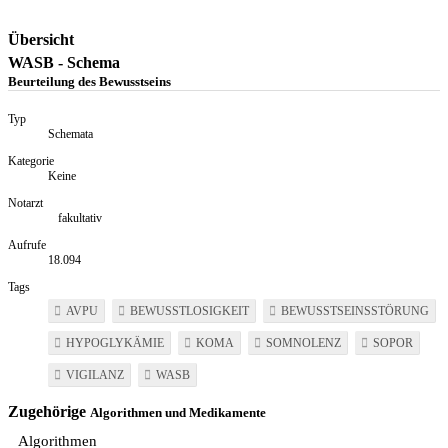
Übersicht
WASB - Schema
Beurteilung des Bewusstseins
Typ
Schemata
Kategorie
Keine
Notarzt
fakultativ
Aufrufe
18.094
Tags
AVPU
BEWUSSTLOSIGKEIT
BEWUSSTSEINSSTÖRUNG
HYPOGLYKÄMIE
KOMA
SOMNOLENZ
SOPOR
VIGILANZ
WASB
Zugehörige
Algorithmen und Medikamente
Algorithmen