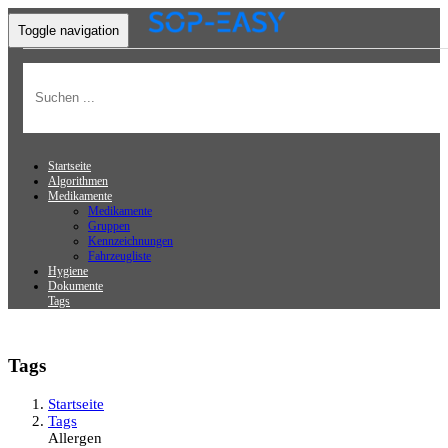
Toggle navigation
Startseite
Algorithmen
Medikamente
Medikamente
Gruppen
Kennzeichnungen
Fahrzeugliste
Hygiene
Dokumente
Tags
Tags
Startseite
Tags
Allergen