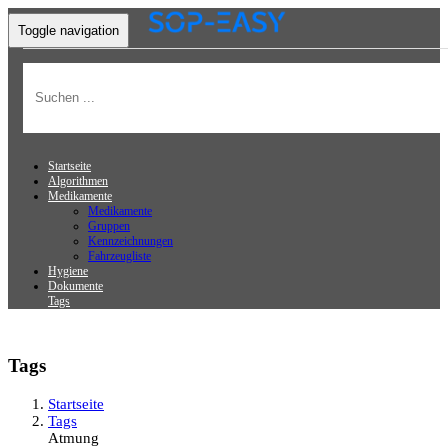
Toggle navigation
Startseite
Algorithmen
Medikamente
Medikamente
Gruppen
Kennzeichnungen
Fahrzeugliste
Hygiene
Dokumente
Tags
Tags
Startseite
Tags
Atmung