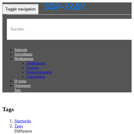
Toggle navigation
Startseite
Algorithmen
Medikamente
Medikamente
Gruppen
Kennzeichnungen
Fahrzeugliste
Hygiene
Dokumente
Tags
Tags
Startseite
Tags
Diffusion