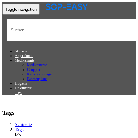
Toggle navigation
Startseite
Algorithmen
Medikamente
Medikamente
Gruppen
Kennzeichnungen
Fahrzeugliste
Hygiene
Dokumente
Tags
Tags
Startseite
Tags
Icb