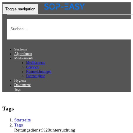
Toggle navigation
Startseite
Algorithmen
Medikamente
Medikamente
Gruppen
Kennzeichnungen
Fahrzeugliste
Hygiene
Dokumente
Tags
Tags
Startseite
Tags
Rettungsdienst%20untersuchung