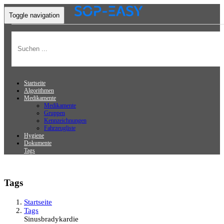
Toggle navigation
Startseite
Algorithmen
Medikamente
Medikamente
Gruppen
Kennzeichnungen
Fahrzeugliste
Hygiene
Dokumente
Tags
Tags
Startseite
Tags
Sinusbradykardie