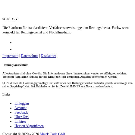
SOP-EASY
Die Plattform für standardisierte Verfahrensanweisungen im Rettungsdienst. Fachwissen
kompakt für Rettungsdienst und Notfallmedizin.
Impressum
|
Datenschutz
|
Disclaimer
Haftungsausschluss
Alle Angaben sind ohne Gewähr. Die Informationen dieser Internetseiten wurden sorgfältig recherchiert.
Trotzdem kann keine Haftung für die Richtigkeit der gemachten Angaben übernommen werden.
SOPs dienen als Handlungsgrundlage und entbinden den Rettungsdienst-mitarbeiter jedoch keineswegs von
seiner Sorgfaltspflicht. Bei Unklarheiten ist im Zweifel IMMER ein Notarzt nachzufordern.
Links
Einloggen
Account
Feedback
Über Uns
Linktree
Hessen Algorithmen
Copyright © 2020 - 2026
Matek Code GbR