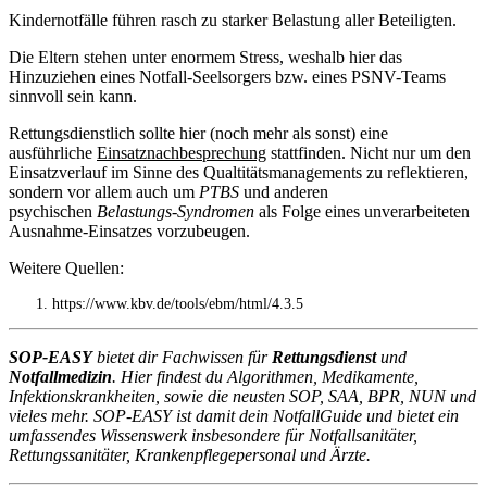
Kindernotfälle führen rasch zu starker Belastung aller Beteiligten.
Die Eltern stehen unter enormem Stress, weshalb hier das
Hinzuziehen eines Notfall-Seelsorgers bzw. eines PSNV-Teams
sinnvoll sein kann.
Rettungsdienstlich sollte hier (noch mehr als sonst) eine
ausführliche
Einsatznachbesprechung
stattfinden. Nicht nur um den
Einsatzverlauf im Sinne des Qualtitätsmanagements zu reflektieren,
sondern vor allem auch um
PTBS
und anderen
psychischen
Belastungs-Syndromen
als Folge eines unverarbeiteten
Ausnahme-Einsatzes vorzubeugen.
Weitere Quellen:
https://www.kbv.de/tools/ebm/html/4.3.5
SOP-EASY
bietet dir Fachwissen für
Rettungsdienst
und
Notfallmedizin
. Hier findest du Algorithmen, Medikamente,
Infektionskrankheiten, sowie die neusten SOP, SAA, BPR, NUN und
vieles mehr. SOP-EASY ist damit dein NotfallGuide und bietet ein
umfassendes Wissenswerk insbesondere für Notfallsanitäter,
Rettungssanitäter, Krankenpflegepersonal und Ärzte.