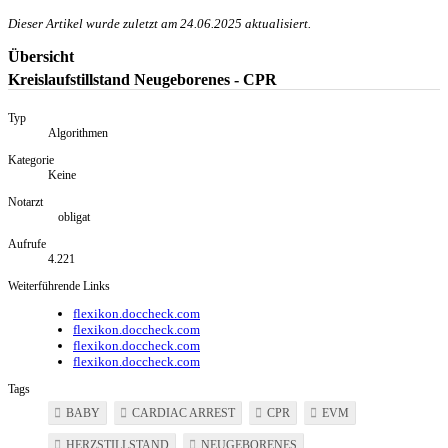
Dieser Artikel wurde zuletzt am
24.06.2025
aktualisiert.
Übersicht
Kreislaufstillstand Neugeborenes - CPR
Typ
Algorithmen
Kategorie
Keine
Notarzt
obligat
Aufrufe
4.221
Weiterführende Links
flexikon.doccheck.com
flexikon.doccheck.com
flexikon.doccheck.com
flexikon.doccheck.com
Tags
BABY
CARDIAC ARREST
CPR
EVM
HERZSTILLSTAND
NEUGEBORENES