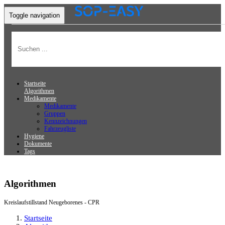
Toggle navigation
Startseite
Algorithmen
Medikamente
Medikamente
Gruppen
Kennzeichnungen
Fahrzeugliste
Hygiene
Dokumente
Tags
Algorithmen
Kreislaufstillstand Neugeborenes - CPR
Startseite