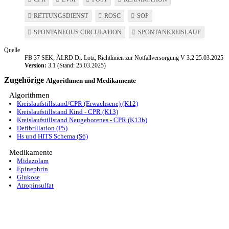
RETTUNGSDIENST
ROSC
SOP
SPONTANEOUS CIRCULATION
SPONTANKREISLAUF
Quelle
FB 37 SEK; ÄLRD Dr. Lotz; Richtlinien zur Notfallversorgung V 3.2 25.03.2025
Version:
3.1 (Stand: 25.03.2025)
Zugehörige
Algorithmen und Medikamente
Algorithmen
Kreislaufstillstand/CPR (Erwachsene) (K12)
Kreislaufstillstand Kind - CPR (K13)
Kreislaufstillstand Neugeborenes - CPR (K13b)
Defibrillation (P5)
Hs und HITS Schema (S6)
Medikamente
Midazolam
Epinephrin
Glukose
Atropinsulfat