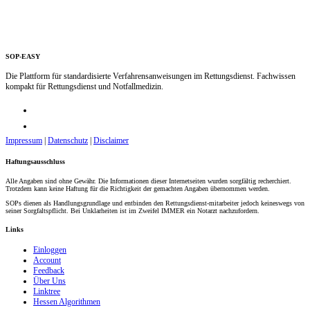
SOP-EASY
Die Plattform für standardisierte Verfahrensanweisungen im Rettungsdienst. Fachwissen
kompakt für Rettungsdienst und Notfallmedizin.
Impressum
|
Datenschutz
|
Disclaimer
Haftungsausschluss
Alle Angaben sind ohne Gewähr. Die Informationen dieser Internetseiten wurden sorgfältig recherchiert.
Trotzdem kann keine Haftung für die Richtigkeit der gemachten Angaben übernommen werden.
SOPs dienen als Handlungsgrundlage und entbinden den Rettungsdienst-mitarbeiter jedoch keineswegs von
seiner Sorgfaltspflicht. Bei Unklarheiten ist im Zweifel IMMER ein Notarzt nachzufordern.
Links
Einloggen
Account
Feedback
Über Uns
Linktree
Hessen Algorithmen