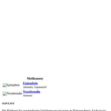
Medikament
Epinephrin
Adrenalin, Suprarenin®
Noradrenalin
Arterenol
SOP-EASY
Die Plattform für standardisierte Verfahrensanweisungen im Rettungsdienst. Fachwissen