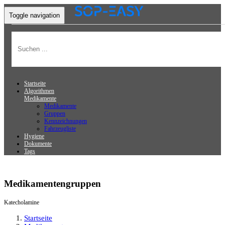
Toggle navigation
Startseite
Algorithmen
Medikamente
Medikamente
Gruppen
Kennzeichnungen
Fahrzeugliste
Hygiene
Dokumente
Tags
Medikamentengruppen
Katecholamine
Startseite