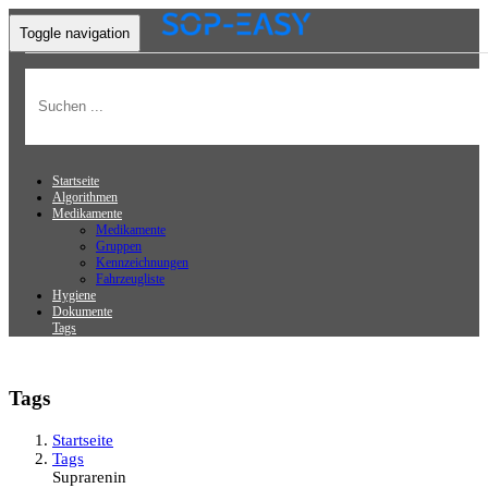
Toggle navigation
Startseite
Algorithmen
Medikamente
Medikamente
Gruppen
Kennzeichnungen
Fahrzeugliste
Hygiene
Dokumente
Tags
Tags
Startseite
Tags
Suprarenin