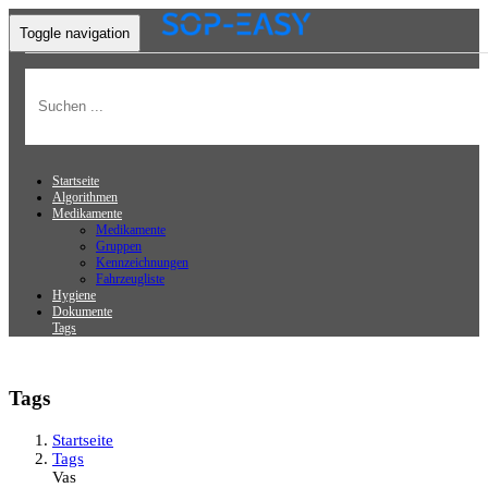
Toggle navigation
Startseite
Algorithmen
Medikamente
Medikamente
Gruppen
Kennzeichnungen
Fahrzeugliste
Hygiene
Dokumente
Tags
Tags
Startseite
Tags
Vas