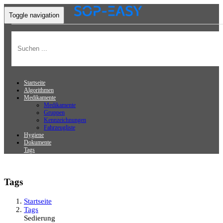
Toggle navigation
Startseite
Algorithmen
Medikamente
Medikamente
Gruppen
Kennzeichnungen
Fahrzeugliste
Hygiene
Dokumente
Tags
Tags
Startseite
Tags
Sedierung