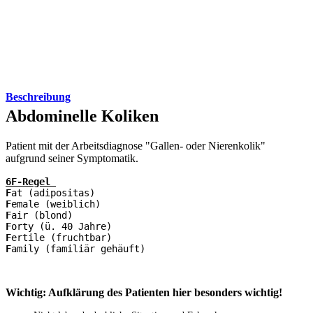
Beschreibung
Abdominelle Koliken
Patient mit der Arbeitsdiagnose "Gallen- oder Nierenkolik"
aufgrund seiner Symptomatik.
6F-Regel 
F
at (adipositas)
F
emale (weiblich)
F
air (blond)
F
orty (ü. 40 Jahre)
F
ertile (fruchtbar)
F
amily (familiär gehäuft)
Wichtig: Aufklärung des Patienten hier besonders wichtig!