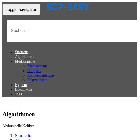
Toggle navigation
Startseite
Algorithmen
Medikamente
Medikamente
Gruppen
Kennzeichnungen
Fahrzeugliste
Hygiene
Dokumente
Tags
Algorithmen
Abdominelle Koliken
Startseite