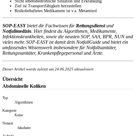
Nicht lebensbedrohliche Situation und Erkrankung
Ziel ist Transportfähigkeit herzustellen
Risikobehaftetes Medikament ist v.a. Metamizol
SOP-EASY
bietet dir Fachwissen für
Rettungsdienst
und
Notfallmedizin
. Hier findest du Algorithmen, Medikamente,
Infektionskrankheiten, sowie die neusten SOP, SAA, BPR, NUN und
vieles mehr. SOP-EASY ist damit dein NotfallGuide und bietet ein
umfassendes Wissenswerk insbesondere für Notfallsanitäter,
Rettungssanitäter, Krankenpflegepersonal und Ärzte.
Dieser Artikel wurde zuletzt am
24.06.2025
aktualisiert.
Übersicht
Abdominelle Koliken
Typ
Algorithmen
Kategorie
Keine
Notarzt
fakultativ
Aufrufe