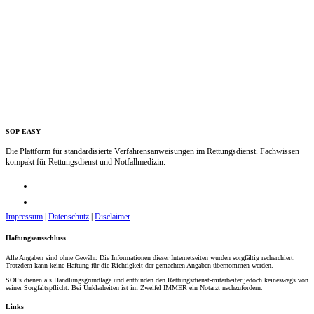
SOP-EASY
Die Plattform für standardisierte Verfahrensanweisungen im Rettungsdienst. Fachwissen
kompakt für Rettungsdienst und Notfallmedizin.
Impressum
|
Datenschutz
|
Disclaimer
Haftungsausschluss
Alle Angaben sind ohne Gewähr. Die Informationen dieser Internetseiten wurden sorgfältig recherchiert.
Trotzdem kann keine Haftung für die Richtigkeit der gemachten Angaben übernommen werden.
SOPs dienen als Handlungsgrundlage und entbinden den Rettungsdienst-mitarbeiter jedoch keineswegs von
seiner Sorgfaltspflicht. Bei Unklarheiten ist im Zweifel IMMER ein Notarzt nachzufordern.
Links