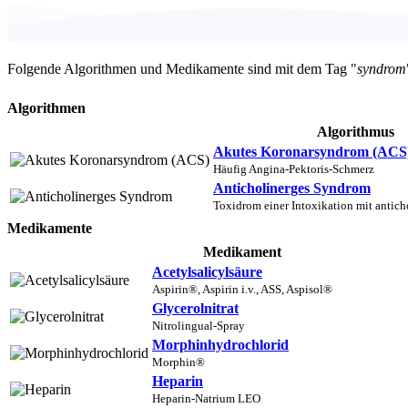
Folgende Algorithmen und Medikamente sind mit dem Tag "
syndrom
Algorithmen
Algorithmus
Akutes Koronarsyndrom (ACS
Häufig Angina-Pektoris-Schmerz
Anticholinerges Syndrom
Toxidrom einer Intoxikation mit antic
Medikamente
Medikament
Acetylsalicylsäure
Aspirin®, Aspirin i.v., ASS, Aspisol®
Glycerolnitrat
Nitrolingual-Spray
Morphinhydrochlorid
Morphin®
Heparin
Heparin-Natrium LEO