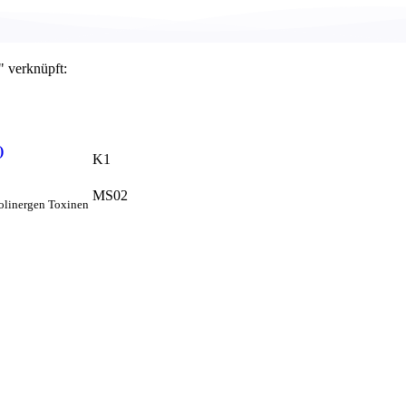
" verknüpft:
)
K1
MS02
holinergen Toxinen