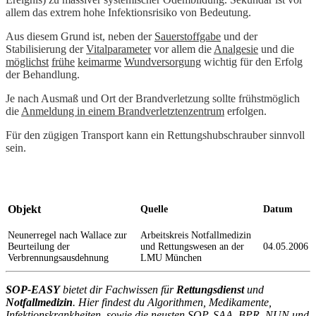
allem das extrem hohe Infektionsrisiko von Bedeutung.
Aus diesem Grund ist, neben der
Sauerstoffgabe
und der
Stabilisierung der
Vitalparameter
vor allem die
Analgesie
und die
möglichst
frühe
keimarme
Wundversorgung
wichtig für den Erfolg
der Behandlung.
Je nach Ausmaß und Ort der Brandverletzung sollte frühstmöglich
die
Anmeldung in einem Brandverletztenzentrum
erfolgen.
Für den zügigen Transport kann ein Rettungshubschrauber sinnvoll
sein.
Objekt
Quelle
Datum
Neunerregel nach Wallace zur
Arbeitskreis Notfallmedizin
Beurteilung der
und Rettungswesen an der
04.05.2006
Verbrennungsausdehnung
LMU München
SOP-EASY
bietet dir Fachwissen für
Rettungsdienst
und
Notfallmedizin
. Hier findest du Algorithmen, Medikamente,
Infektionskrankheiten, sowie die neusten SOP, SAA, BPR, NUN und