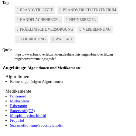
Tags
BRANDVERLETZTE
BRANDVERLETZTENZENTRUM
HANDFLÄCHENREGEL
NEUNERREGEL
PRÄKLINISCHE VERSORGUNG
VERBRENNUNG
VERBRÜHUNG
WALLACE
Quelle
https://www.brandverletzte-leben.de/dienstleistungen/brandverletzten-
ratgeber/verbrennungsgrade/
Zugehörige
Algorithmen und Medikamente
Algorithmen
Keine zugehörigen Algorithmen
Medikamente
Piritramid
Midazolam
Esketamin
Sauerstoff (O2)
Morphinhydrochlorid
Propofol
Suxamethonium/Succinylcholin