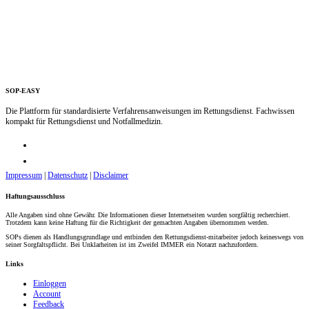
SOP-EASY
Die Plattform für standardisierte Verfahrensanweisungen im Rettungsdienst. Fachwissen
kompakt für Rettungsdienst und Notfallmedizin.
Impressum
|
Datenschutz
|
Disclaimer
Haftungsausschluss
Alle Angaben sind ohne Gewähr. Die Informationen dieser Internetseiten wurden sorgfältig recherchiert.
Trotzdem kann keine Haftung für die Richtigkeit der gemachten Angaben übernommen werden.
SOPs dienen als Handlungsgrundlage und entbinden den Rettungsdienst-mitarbeiter jedoch keineswegs von
seiner Sorgfaltspflicht. Bei Unklarheiten ist im Zweifel IMMER ein Notarzt nachzufordern.
Links
Einloggen
Account
Feedback