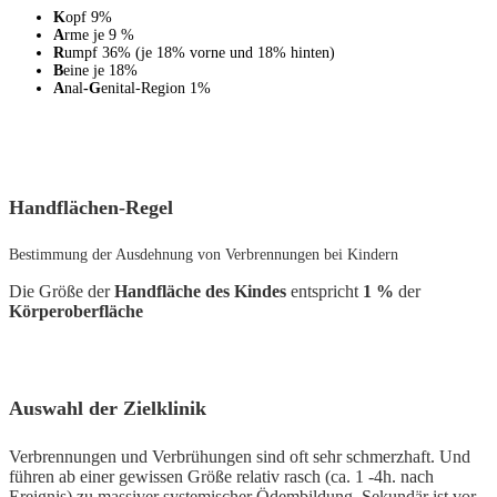
K
opf 9%
A
rme je 9 %
R
umpf 36% (je 18% vorne und 18% hinten)
B
eine je 18%
A
nal
-G
enital-Region 1%
Handflächen-Regel
Bestimmung der Ausdehnung von Verbrennungen bei Kindern
Die Größe der
Handfläche des Kindes
entspricht
1 %
der
Körperoberfläche
Auswahl der Zielklinik
Verbrennungen und Verbrühungen sind oft sehr schmerzhaft. Und
führen ab einer gewissen Größe relativ rasch (ca. 1 -4h. nach
Ereignis) zu massiver systemischer Ödembildung. Sekundär ist vor