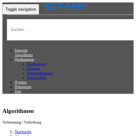
Toggle navigation
Startseite
Algorithmen
Medikamente
Medikamente
Gruppen
Kennzeichnungen
Fahrzeugliste
Hygiene
Dokumente
Tags
Algorithmen
Verbrennung / Verbrühung
Startseite