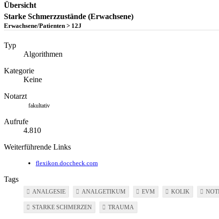
Übersicht
Starke Schmerzzustände (Erwachsene)
Erwachsene/Patienten > 12J
Typ
Algorithmen
Kategorie
Keine
Notarzt
fakultativ
Aufrufe
4.810
Weiterführende Links
flexikon.doccheck.com
Tags
ANALGESIE
ANALGETIKUM
EVM
KOLIK
NOT
STARKE SCHMERZEN
TRAUMA